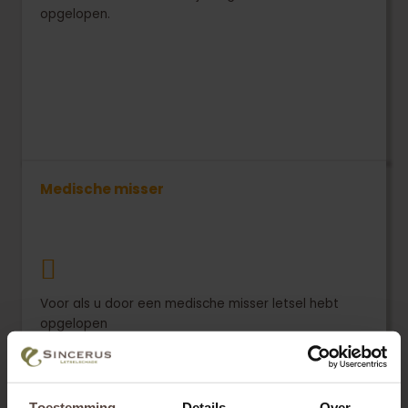
opgelopen.
Medische misser
Voor als u door een medische misser letsel hebt
opgelopen
Toestemming
Details
Over