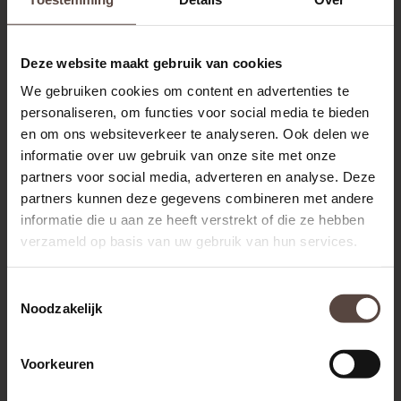
Deze website maakt gebruik van cookies
We gebruiken cookies om content en advertenties te
Beroepsziekte
personaliseren, om functies voor social media te bieden
en om ons websiteverkeer te analyseren. Ook delen we
informatie over uw gebruik van onze site met onze
partners voor social media, adverteren en analyse. Deze
partners kunnen deze gegevens combineren met andere
Voor als u ten gevolge van uw beroep een
informatie die u aan ze heeft verstrekt of die ze hebben
aandoening of ziekte oploopt.
verzameld op basis van uw gebruik van hun services.
Toestemmingsselectie
Noodzakelijk
Voorkeuren