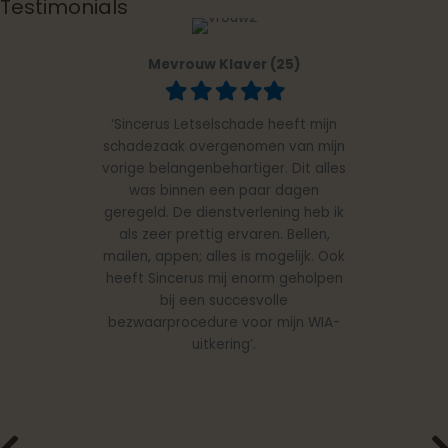
Testimonials
Mevrouw Klaver (25)
Filled
Filled
Filled
Filled
Filled
star
star
star
star
star
‘Sincerus Letselschade heeft mijn
schadezaak overgenomen van mijn
vorige belangenbehartiger. Dit alles
was binnen een paar dagen
geregeld. De dienstverlening heb ik
als zeer prettig ervaren. Bellen,
mailen, appen; alles is mogelijk. Ook
heeft Sincerus mij enorm geholpen
bij een succesvolle
bezwaarprocedure voor mijn WIA-
uitkering’.