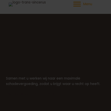
Ga
Menu
naar
de
inhoud
Samen met u werken wij naar een maximale
schadevergoeding, zodat u krijgt waar u recht op heeft.
ONTDEK WAAR U RECHT OP HEEFT