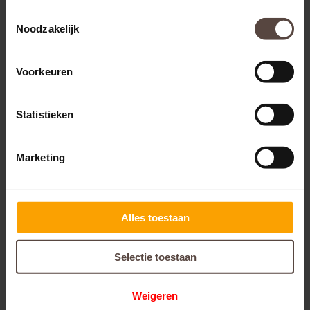
Toestemmingsselectie
Noodzakelijk
Voorkeuren
Statistieken
Marketing
Kontakt
Sincerus Letselschade B.V.
Alles toestaan
Boslaan 3 7811 GJ Emmen
Selectie toestaan
Telefoon: 085 760 6013
info@sincerusletselschade.nl
Weigeren
www.sincerusletselschade.nl