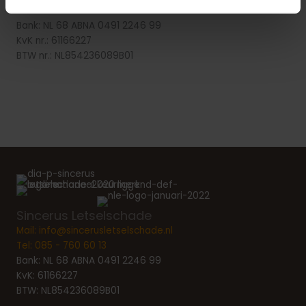
Bank: NL 68 ABNA 0491 2246 99
KvK nr.: 61166227
BTW nr.: NL854236089B01
Sincerus Letselschade
Mail:
info@sincerusletselschade.nl
Tel:
085 - 760 60 13
Bank: NL 68 ABNA 0491 2246 99
KvK: 61166227
BTW: NL854236089B01