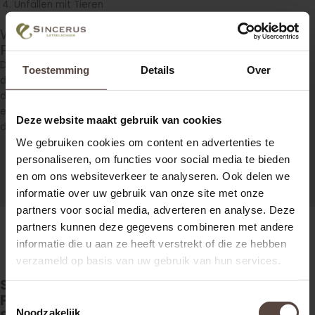
Unfällen mit Tieren
Wie wissen Sie, wer für Ihren
Personenschaden haftet?
Die Haftung ist im niederländischen Recht genauestens
Toestemming
Details
Over
definiert. Die Experten von Sincerus Letselschade sind mit
diesen Rechten bestens vertraut. Meistens kann schon durch
ein kurzes Telefonat geklärt werden, ob Ihre Gegenpartei für
Deze website maakt gebruik van cookies
den Schaden haftbar gemacht werden kann.
We gebruiken cookies om content en advertenties te
personaliseren, om functies voor social media te bieden
en om ons websiteverkeer te analyseren. Ook delen we
informatie over uw gebruik van onze site met onze
partners voor social media, adverteren en analyse. Deze
partners kunnen deze gegevens combineren met andere
informatie die u aan ze heeft verstrekt of die ze hebben
verzameld op basis van uw gebruik van hun services.
Sie möchten mehr über die rechtlichen
Folgen eines Unfalls und/oder über
Toestemmingsselectie
Noodzakelijk