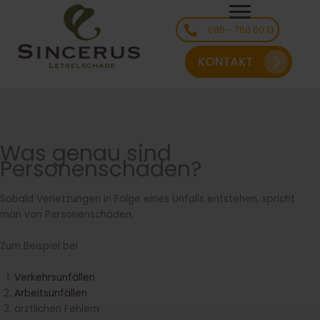
Ga
naar
085 - 760 60 13
de
inhoud
Was genau sind
Personenschäden?
Sobald Verletzungen in Folge eines Unfalls entstehen, spricht
man von Personenschäden.
Zum Beispiel bei
Verkehrsunfällen
Arbeitsunfällen
ärztlichen Fehlern