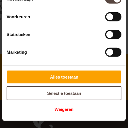
Schadensersatz bei Personenschäden
wissen?
Rufen Sie uns an unter
(+31) 85 760 60 13
oder schicken Sie uns
Voorkeuren
eine Nachricht über das Kontaktformular.
Statistieken
Marketing
Direkte
Antwort auf Ihre Fragen
Alles toestaan
Selectie toestaan
Weigeren