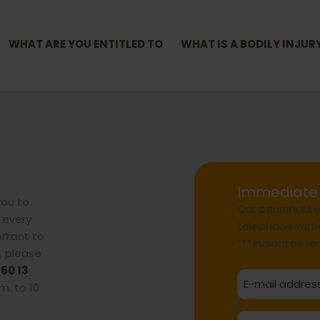
WHAT ARE YOU ENTITLED TO
WHAT IS A BODILY INJUR
Immediate 
you to
Our personal inj
 every
telephone with
ortant to
“*” Indicates re
, please
 60 13
.
m. to 10