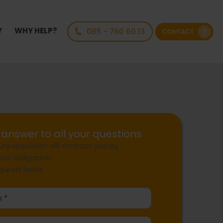
Y
WHY HELP?
answer to all your questions
ury specialist will contact you by
out obligation
quired fields