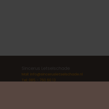
Sincerus Letselschade
Mail:
info@sincerusletselschade.nl
Tel:
085 - 760 60 13
Bank: NL 68 ABNA 0491 2246 99
KvK: 61166227
BTW: NL854236089B01