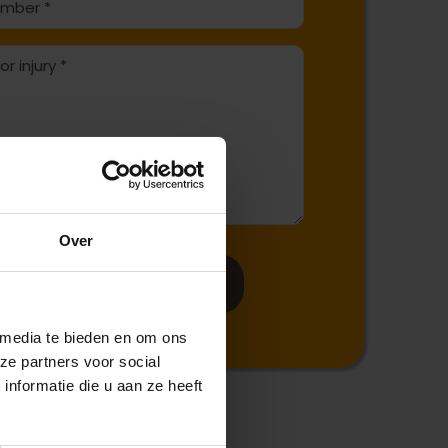
Over
es, I would like to receive
free advice
 media te bieden en om ons
ze partners voor social
nformatie die u aan ze heeft