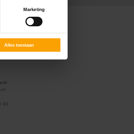
Marketing
Alles toestaan
.V.
.nl
.nl
6 99