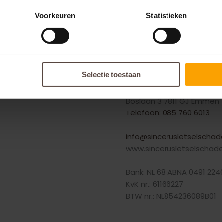
Voorkeuren
Statistieken
Contact
Selectie toestaan
Sincerus Letselschade B
Boslaan 3 7811 GJ Emmen
Telefoon: 085 760 6013
info@sincerusletselschade
www.sincerusletselschade
Bank: NL 68 ABNA 0491 224
KvK nr.: 61166227
BTW nr.: NL854236089B01