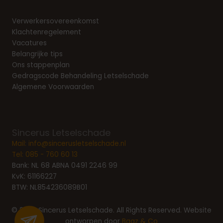
Verwerkersovereenkomst
Klachtenregelement
Vacatures
Belangrijke tips
Ons stappenplan
Gedragscode Behandeling Letselschade
Algemene Voorwaarden
Sincerus Letselschade
Mail:
info@sincerusletselschade.nl
Tel:
085 - 760 60 13
Bank: NL 68 ABNA 0491 2246 99
KvK: 61166227
BTW: NL854236089B01
© 2026 Sincerus Letselschade. All Rights Reserved. Website
ontworpen door
Baaz & Co