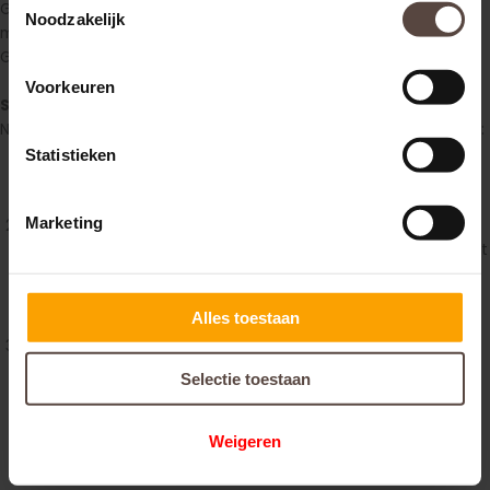
Genesungsprozess, um eventuell auftretende Spätfolgen
Noodzakelijk
miteinbeziehen zu können. Sobald ein vollständiger
Genesungsprozess absehbar ist, wird Ihr Fall abgeschlossen.
Voorkeuren
Schritt 7: Zahlung
Nach Schritt 6 sind drei Reaktionen der haftenden Partei möglich:
Statistieken
Die haftende Partei ist bereit, für den entstandenen Schaden
in der von uns geforderten Höhe aufzukommen.
Marketing
Die haftende Partei ist nicht bereit, für den entstandenen
Schaden aufzukommen und macht ein Gegenangebot. Dies ist
nur möglich, wenn ein Teil des Schadens zur Diskussion steht.
Meist gibt es in diesem Fall eine Verhandlung zwischen beiden
Alles toestaan
Parteien, bei der eine Vereinbarung getroffen wird.
Die haftende Partei ist weder bereit für den entstandenen
Schaden aufzukommen noch eine Vereinbarung zu treffen. In
Selectie toestaan
diesem Fall empfehlen wir Ihnen, ein Zivilverfahren
anzustrengen, das unsere Anwälte für Sie in die Wege leiten
Weigeren
können.