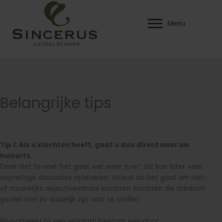
Ga
naar
Menu
de
inhoud
Belangrijke tips
Tip 1: Als u klachten heeft, gaat u dan direct naar uw
huisarts.
Denk niet te snel ‘het gaat wel weer over’. Dit kan later veel
onprettige discussies opleveren. Vooral als het gaat om niet-
of nauwelijks objectiveerbare klachten: klachten die medisch
gezien niet zo duidelijk zijn vast te stellen.
Bijvoorbeeld bij een whiplash bestaat een door