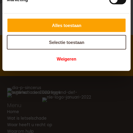
persoonlijk advies.
Alles toestaan
Selectie toestaan
Direct
antwoord op al uw vragen
Weigeren
Menu
Home
Wat is letselschade
Waar heeft u recht op
Waarom hulp