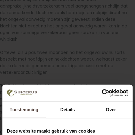
aansprakelijkheidsverzekeraars veel aangehangen richtlijn dat
de kenmerkende klachten zoals hoofdpijn en nekpijn direct na
het ongeval aanwezig moeten zijn geweest. Indien deze
klachten niet direct na het ongeval aanwezig waren, kan in de
ogen van sommige verzekeraars geen sprake zijn van een
whiplash.
Oftewel als u pas twee maanden na het ongeval uw huisarts
bezoekt met hoofdpijn en nekklachten weet u welhaast zeker
dat u de reeds genoemde onprettige discussie met de
verzekeraar zult krijgen.
Tip 2: Houd vanaf het begin uw schade bij.
Kosten die u maakt, moeten door de aansprakelijke partij
worden betaald. De ervaring heeft geleerd dat het aanvragen
en verkrijgen van voorschotten eenvoudiger is indien de
Toestemming
Details
Over
schadeposten worden vergezeld van nota’s, facturen en/of
kwitanties.
Deze website maakt gebruik van cookies
Ook de gemaakte reiskosten in verband met