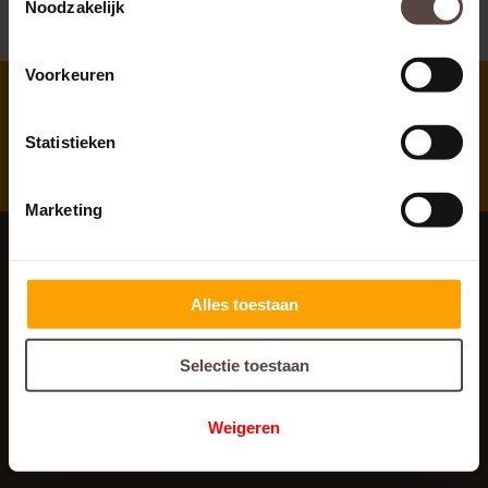
Noodzakelijk
Voorkeuren
Immediate
answer to all your questions
Statistieken
Marketing
Alles toestaan
Menu
Home
Selectie toestaan
Wat is letselschade
Waar heeft u recht op
Waarom hulp
Weigeren
Over ons