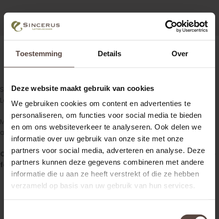
Toestemming
Details
Over
Deze website maakt gebruik van cookies
Sincerus Letselschade can help you with this! Moreover, Sincerus
Letselschade works completely free of charge!
We gebruiken cookies om content en advertenties te
personaliseren, om functies voor social media te bieden
More information about the legal consequences of a traffic
en om ons websiteverkeer te analyseren. Ook delen we
accident and/or the financial compensation?
informatie over uw gebruik van onze site met onze
partners voor social media, adverteren en analyse. Deze
Call
(+31) 85 760 60 13
or fill out the contact form on this site
partners kunnen deze gegevens combineren met andere
for personal advice.
informatie die u aan ze heeft verstrekt of die ze hebben
verzameld op basis van uw gebruik van hun services.
Toestemmingsselectie