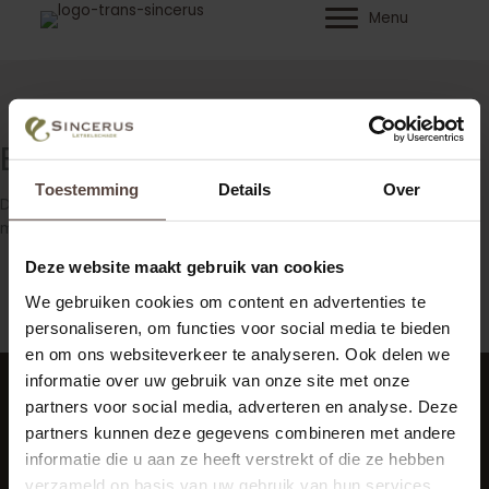
Ga
Menu
naar
de
inhoud
Bedankt
Toestemming
Details
Over
Dank voor uw bericht, wij nemen zo spoedig mogelijk contact
met u op.
Deze website maakt gebruik van cookies
We gebruiken cookies om content en advertenties te
personaliseren, om functies voor social media te bieden
en om ons websiteverkeer te analyseren. Ook delen we
informatie over uw gebruik van onze site met onze
partners voor social media, adverteren en analyse. Deze
partners kunnen deze gegevens combineren met andere
Menu
informatie die u aan ze heeft verstrekt of die ze hebben
Home
verzameld op basis van uw gebruik van hun services.