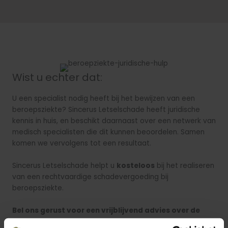
Wist u echter dat:
U een specialist nodig heeft bij het bewijzen van een
beroepsziekte? Sincerus Letselschade heeft juridische
kennis in huis, en beschikt daarnaast over een netwerk van
medisch specialisten die dit kunnen beoordelen. Samen
komen we vervolgens tot een resultaat.
Sincerus Letselschade helpt u
kosteloos
bij het realiseren
van een rechtvaardige schadevergoeding bij
beroepsziekte.
Bel ons gerust voor een vrijblijvend advies over de
mogelijkheden van genoegdoening:
085 – 760 60 13