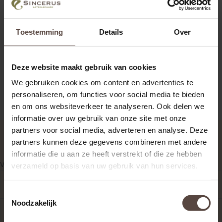
Sincerus Letselschade is actief in:
Drenthe | Groningen | Friesland | Overijssel | Gelderland |
Toestemming
Details
Over
Flevoland | Noord Holland | Zuid Holland | Zeeland | Utrecht
|
Noord Brabant | Limburg.
Deze website maakt gebruik van cookies
We gebruiken cookies om content en advertenties te
personaliseren, om functies voor social media te bieden
en om ons websiteverkeer te analyseren. Ook delen we
informatie over uw gebruik van onze site met onze
partners voor social media, adverteren en analyse. Deze
partners kunnen deze gegevens combineren met andere
informatie die u aan ze heeft verstrekt of die ze hebben
Veelgestelde vragen over beroepsziekte
verzameld op basis van uw gebruik van hun services.
Wat is een beroepsziekte precies?
Ui
Toestemmingsselectie
Noodzakelijk
Hoe kan ik bewijzen dat mijn ziekte
Ui
door het werk komt?