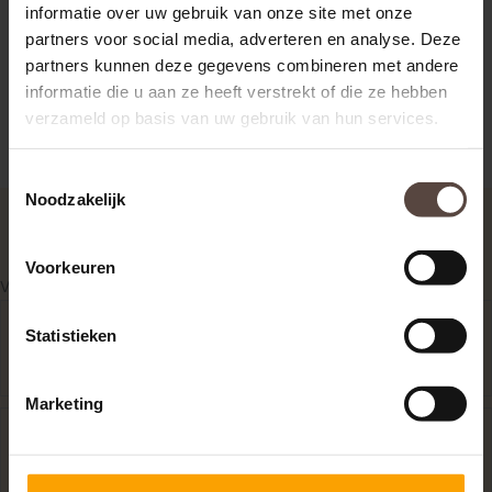
Flevoland | Noord Holland | Zuid Holland | Zeeland | Utrecht
informatie over uw gebruik van onze site met onze
|
partners voor social media, adverteren en analyse. Deze
Noord Brabant | Limburg.
partners kunnen deze gegevens combineren met andere
informatie die u aan ze heeft verstrekt of die ze hebben
verzameld op basis van uw gebruik van hun services.
Toestemmingsselectie
Noodzakelijk
Voorkeuren
Veelgestelde vragen over letsel door gebrekkige zaken
Wie is aansprakelijk als ik val door een
Ui
Statistieken
slecht wegdek of losliggende
stoeptegel?
Marketing
Kan ik schade claimen als een defect
Ui
product of gebrekkig gebouw mij
letsel bezorgt?