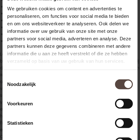
Materiële schade
We gebruiken cookies om content en advertenties te
Smartengeld
personaliseren, om functies voor social media te bieden
Inkomensschade
en om ons websiteverkeer te analyseren. Ook delen we
Wettelijke rente
informatie over uw gebruik van onze site met onze
Verlies zelfwerkzaamheid
partners voor social media, adverteren en analyse. Deze
Kosten voor deskundige bijstand
partners kunnen deze gegevens combineren met andere
informatie die u aan ze heeft verstrekt of die ze hebben
Laat de hoogte van uw schadevergoeding letselschade
verzameld op basis van uw gebruik van hun services.
berekenen door onze specialisten, geheel kosteloos! Wanneer wij
denken dat de wederpartij aansprakelijk is voor uw schade, staan
wij u graag het gehele traject gratis bij met juridische hulp en
Toestemmingsselectie
advies waarbij wij optreden als uw belangenbehartiger. Op
Noodzakelijk
voorhand kunnen we niet aangeven hoe lang dit
schaderegelingstraject gaat duren, omdat de zaak afhankelijk is
van een aantal factoren, zoals het bereiken van de medische
Voorkeuren
eindtoestand en de opstelling van de tegenpartij. Uiteraard
hoeft u niet tot de eindafwikkeling te wachten voordat u
financiële compensatie ontvangt. Als de aansprakelijkheid is
Statistieken
erkend, dan zullen wij direct een voorschot voor u aanvragen!
Ook de hoogte hiervan zullen wij direct tijdens de