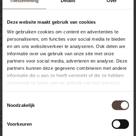
Toestemming
Details
Over
Vaak kunnen we aan de hand van een eerste gesprek,
bijvoorbeeld telefonisch of een bezoek aan huis een indicatie
geven of u recht heeft op een vergoeding en de hoogte
Deze website maakt gebruik van cookies
ervan. Omdat onze diensten vallen onder de schadefactoren
betaalt u zelf niets. Hierdoor loopt u geen enkel risico, ook niet
We gebruiken cookies om content en advertenties te
wanneer u geen bedrag krijgt toegekend. Ook dan zijn onze
personaliseren, om functies voor social media te bieden
diensten geheel kosteloos!
en om ons websiteverkeer te analyseren. Ook delen we
informatie over uw gebruik van onze site met onze
partners voor social media, adverteren en analyse. Deze
partners kunnen deze gegevens combineren met andere
informatie die u aan ze heeft verstrekt of die ze hebben
verzameld op basis van uw gebruik van hun services.
Toestemmingsselectie
Noodzakelijk
Letselschade verkeersongeval melden
De letselschade van uw verkeersongeval kunt u eenvoudig
Voorkeuren
melden via het contactformulier, per mail of telefonisch via 085
– 760 60 13. Wij nemen vervolgens contact met u op om de