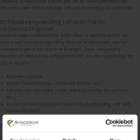
Sincerus Letselschade treedt dan op als belangenbehartiger
om voor u een rechtvaardige schadevergoeding te realiseren.
Schadevergoeding Letselschade
verkeersongeval
Onze ervaren medewerkers zullen alles in werking zetten om
voor u een schadevergoeding voor uw letselschade van het
verkeersongeval tot stand te brengen. Deze vergoeding
bestaat uit een aantal schadefactoren die van toepassing zijn
op uw situatie:
Inkomensschade
Kosten (bv reiskosten, medische kosten etc.)
Schade aan materiële zaken (kledingschade, fietsschade
etc.)
Verlies zelfwerkzaamheid (Hulp in de huishouding, zelf niet
kunnen klussen)
Smartengeld (immateriële schade)
Buitengerechtelijke kosten (kosten van inschakeling
belangenbehartiger)