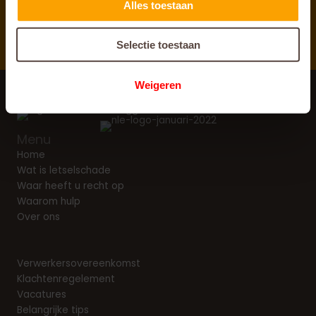
Alles toestaan
Direct
antwoord op al uw vragen
Selectie toestaan
Weigeren
Menu
Home
Wat is letselschade
Waar heeft u recht op
Waarom hulp
Over ons
Verwerkersovereenkomst
Klachtenregelement
Vacatures
Belangrijke tips