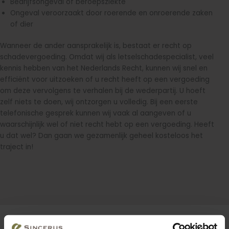
Bedrijfsongeval of beroepsziekte
Ongeval veroorzaakt door roerende en onroerende zaken
of dier
Wanneer de ander aansprakelijk is, bestaat er recht op
schadevergoeding. Omdat wij als letselschadespecialist, veel
kennis hebben van het Nederlands Recht, kunnen wij snel en
efficiënt voor uitzoeken of u recht heeft op een vergoeding
om deze vervolgens te verhalen bij de wederpartij. U hoeft
zelf niets te doen, wij ontzorgen u volledig. Bij een eerste
telefonische gesprek kunnen wij vaak al aangeven of u
waarschijnlijk wel of niet recht hebt op een vergoeding. Heeft
u dat wel? Dan gaan we gezamenlijk geheel kosteloos het
traject in!