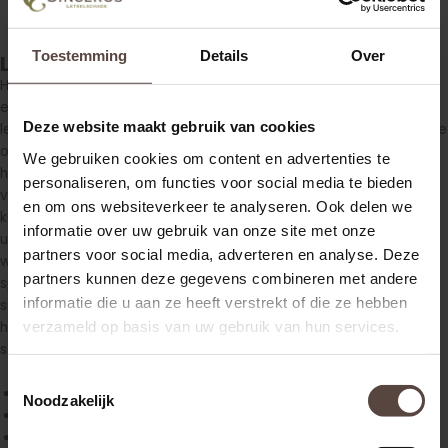
Toestemming
Details
Over
Letselschadespecialist Sincerus
Heeft u een belangenbehartiger nodig die de tijd voor u neemt
en zich in uw situatie kan verplaatsen? Dan is
Deze website maakt gebruik van cookies
letselschadespecialist Sincerus een uitstekende keuze. Omdat de
oprichters van ons bureau in het verleden ook letselschade
We gebruiken cookies om content en advertenties te
hebben opgelopen, kunnen wij ons goed inleven in hoe u zich
personaliseren, om functies voor social media te bieden
voelt en wat de gevolgen zijn van uw ongeval of voorval. Wij
en om ons websiteverkeer te analyseren. Ook delen we
kunnen onze dienstverlening daardoor beter laten aansluiten bij
informatie over uw gebruik van onze site met onze
uw behoeften. Omdat wij kleinschalig en nuchter blijven houden
partners voor social media, adverteren en analyse. Deze
we onze kosten laag en kunnen we het aantal schadezaken per
partners kunnen deze gegevens combineren met andere
specialist beperkt houden. Zo hebben wij meer te besteden per
informatie die u aan ze heeft verstrekt of die ze hebben
schadezaak wat leidt tot een snel uitgekeerd voorschot en een
verzameld op basis van uw gebruik van hun services.
hogere schadevergoeding! Deze bestaat uit een aantal
schadefactoren die mogelijk op u van toepassing zijn.
Toestemmingsselectie
Schade aan spullen
Noodzakelijk
Verlies arbeidsvermogen en zelfredzaamheid
Reiskosten en medische kosten