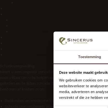
Overige letselschade
WAAR HEB IK RECHT OP?
WERKWIJZE
Ons stappenplan
Wat kost het?
Veelgestelde vragen
OVER ONS
WAAROM HULP
CONTACT
BEL ONS: 085 – 760 6013
Toestemming
Schadevergoeding
Heeft u een ongeval gehad door andermans schuld en wilt
Deze website maakt gebruik
voor u klaar om u te helpen aan een rechtvaardige vergoedin
We gebruiken cookies om cont
geleden en te lijden schade. Daarnaast dienen de kosten 
websiteverkeer te analyseren
bestaan uit kosten zoals:
media, adverteren en analys
verstrekt of die ze hebben v
Reiskosten en medische kosten
Schade aan materiele zaken