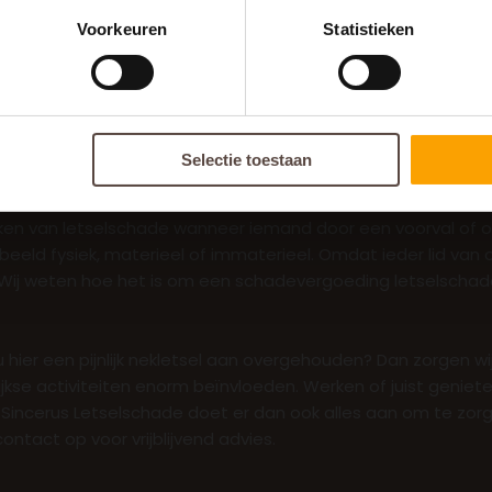
Voorkeuren
Statistieken
Selectie toestaan
t u bij Sincerus Letselschade aan het juiste adres! Ons 
en van letselschade wanneer iemand door een voorval of ong
beeld fysiek, materieel of immaterieel. Omdat ieder lid van 
d. Wij weten hoe het is om een schadevergoeding letselsch
u hier een pijnlijk nekletsel aan overgehouden? Dan zorgen
kse activiteiten enorm beïnvloeden. Werken of juist genieten va
 Sincerus Letselschade doet er dan ook alles aan om te zor
ntact op voor vrijblijvend advies.