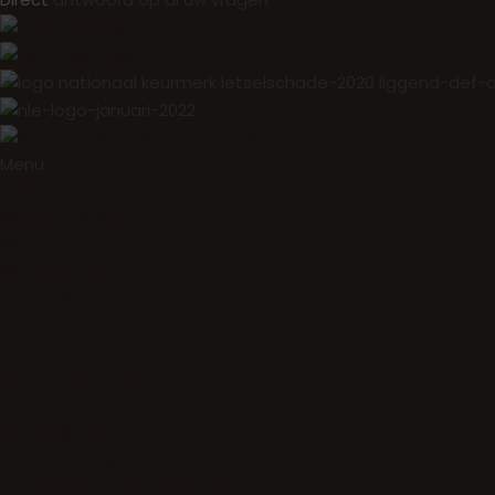
Menu
Home
Wat is letselschade
Waar heeft u recht op
Waarom hulp
Over ons
Verwerkersovereenkomst
Klachtenregelement
Vacatures
Belangrijke tips
Ons stappenplan
Gedragscode Behandeling Letselschade