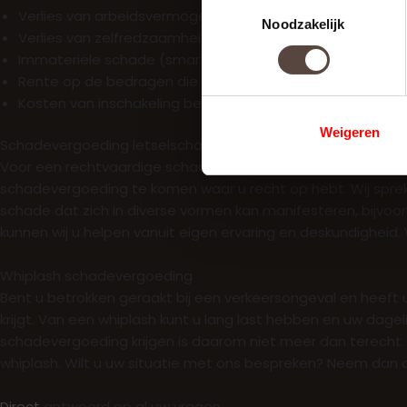
Toestemmingsselectie
Verlies van arbeidsvermogen
Noodzakelijk
Verlies van zelfredzaamheid
Immateriële schade (smartengeld)
Rente op de bedragen die u voorschiet
Kosten van inschakeling belangenbehartiger
Weigeren
Schadevergoeding letselschade
Voor een rechtvaardige schadevergoeding letselschade ben
schadevergoeding te komen waar u recht op hebt. Wij sprek
schade dat zich in diverse vormen kan manifesteren, bijvoor
kunnen wij u helpen vanuit eigen ervaring en deskundighei
Whiplash schadevergoeding
Bent u betrokken geraakt bij een verkeersongeval en heeft 
krijgt. Van een whiplash kunt u lang last hebben en uw dagelij
schadevergoeding krijgen is daarom niet meer dan terecht.
whiplash. Wilt u uw situatie met ons bespreken? Neem dan co
Direct
antwoord op al uw vragen