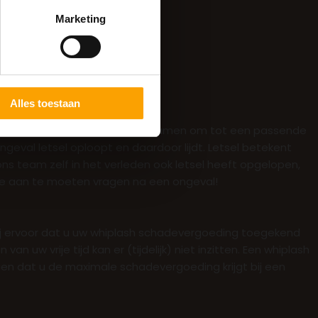
Marketing
Alles toestaan
ervaren team werkt nauw met u samen om tot een passende
eval letsel oploopt en daardoor lijdt. Letsel betekent
ons team zelf in het verleden ook letsel heeft opgelopen,
ade aan te moeten vragen na een ongeval!
 wij ervoor dat u uw whiplash schadevergoeding toegekend
n uw vrije tijd kan er (tijdelijk) niet inzitten. Een whiplash
gen dat u de maximale schadevergoeding krijgt bij een