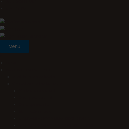
WAAROM HULP
OVER ONS
Menu
×
HOME
WAT IS LETSELSCHADE
Wat is letselschade?
Oorzaken Letselschade
Verkeersongeval
Bedrijfsongeval
Beroepsziekte
Medische misser
Ongeval veroorzaakt door dieren
Roerende en/of onroerende zaken