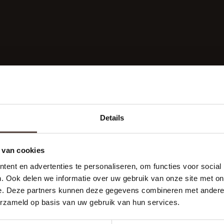
Details
 u een schadevergoeding ontvangen voor de onkosten die u
 van cookies
g. Wanneer de andere partij aansprakelijk is voor het ongev
ent en advertenties te personaliseren, om functies voor social
van het inschakelen van een belangenbehartiger door de te
. Ook delen we informatie over uw gebruik van onze site met on
e. Deze partners kunnen deze gegevens combineren met andere i
erzameld op basis van uw gebruik van hun services.