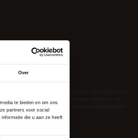
Over
 maakt en gemaakt heeft? Sincerus Letselschade staat
al en letsel, heeft u recht op een vergoeding van de
 media te bieden en om ons
genpartij vergoed te worden. De schadevergoeding kan
ze partners voor social
nformatie die u aan ze heeft