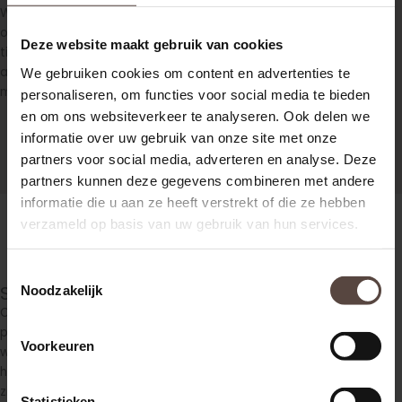
Wij geven u graag geheel vrijblijvend een eerste indicatie over
of u recht hebt op een schadevergoeding. Dit kan naar wens
Deze website maakt gebruik van cookies
tijdens een bezoek aan huis of telefonisch. Aan de hand van
alle gegevens kunnen wij smartengeld berekenen bij
We gebruiken cookies om content en advertenties te
mishandeling.
personaliseren, om functies voor social media te bieden
en om ons websiteverkeer te analyseren. Ook delen we
informatie over uw gebruik van onze site met onze
partners voor social media, adverteren en analyse. Deze
partners kunnen deze gegevens combineren met andere
informatie die u aan ze heeft verstrekt of die ze hebben
verzameld op basis van uw gebruik van hun services.
Toestemmingsselectie
Smartengeld berekenen whiplash
Noodzakelijk
Ook bij lichamelijke klachten na een ongeval kunt u emotionele
pijn ervaren. Onze experts kunnen uw smartengeld berekenen bij
Voorkeuren
whiplash. Omdat de oprichters van Sincerus Letselschade zelf in
het verleden te maken hebben gehad met letselschade kunnen
zij zich erg goed inleven in uw situatie en proberen we met deze
Statistieken