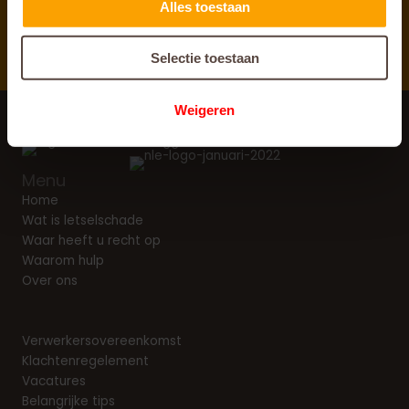
Alles toestaan
Direct
antwoord op al uw vragen
Selectie toestaan
Weigeren
Menu
Home
Wat is letselschade
Waar heeft u recht op
Waarom hulp
Over ons
Verwerkersovereenkomst
Klachtenregelement
Vacatures
Belangrijke tips